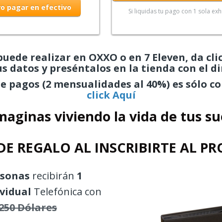
o pagar en efectivo
Si liquidas tu pago con 1 sola exh
 puede realizar en OXXO o en 7 Eleven, da cli
us datos y preséntalos en la tienda con el d
e pagos (2 mensualidades al 40%) es sólo co
click Aquí
maginas viviendo la vida de tus s
DE REGALO AL INSCRIBIRTE AL P
rsonas
recibirán
1
vidual
Telefónica con
250 Dólares