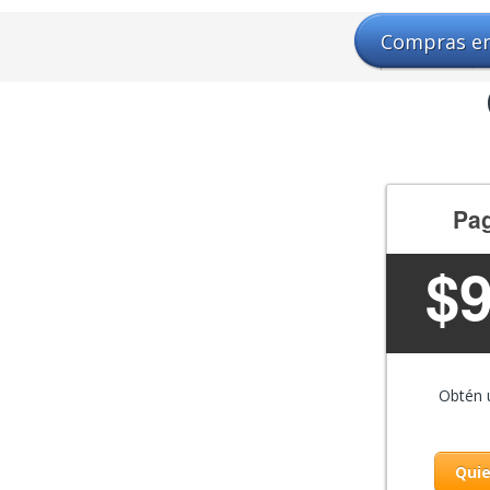
Compras en
Pa
$
Obtén
Quie