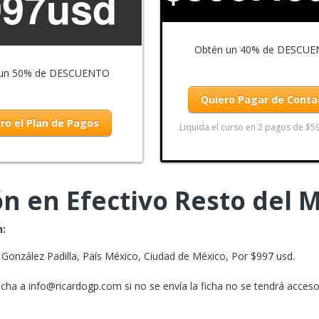
997usd
Obtén un 40% de DESCU
 un 50% de DESCUENTO
Quiero Pagar de Cont
ro el Plan de Pagos
Liquida el curso en 2 pagos de $5
n en Efectivo Resto del
n:
 González Padilla, País México, Ciudad de México, Por $997 usd.
ficha a info@ricardogp.com si no se envía la ficha no se tendrá acceso