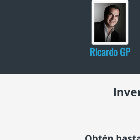
Ricardo GP
Inve
Obtén hasta