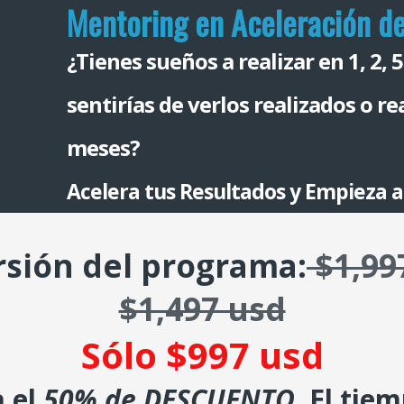
Mentoring en Aceleración d
¿Tienes sueños a realizar en 1, 2,
sentirías de verlos realizados o r
meses?
Acelera tus Resultados
y Empieza 
rsión del programa:
$1,99
$1,497 usd
Sólo $997 usd
 el
50% de DESCUENTO
. El tie