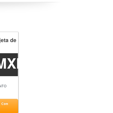
jeta de
4MXN
ENTO
o Con