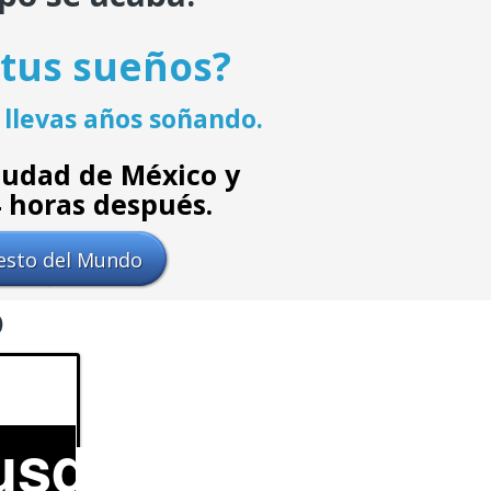
 tus sueños?
 llevas años soñando.
 Ciudad de México y
4 horas después.
esto del Mundo
o
usd