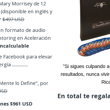
Mary Morrisey de 12
disponible en inglés y
r
$497 USD
en formato de audio
toring en Aceleración
Incalculable
e Facebook para elevar
 .............
"Si sigues culpando a
resultados, nunca vivir
Ric
Mente lo Define", por
USD
En total te rega
enes $961 USD