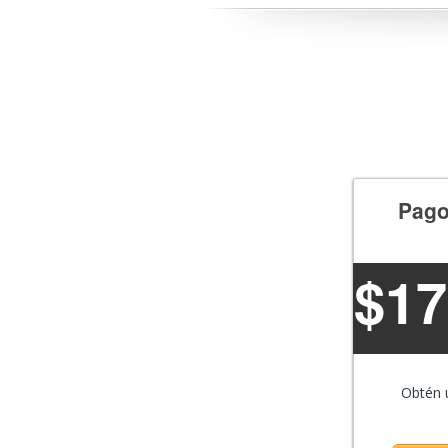
Pago
$
1
Obtén