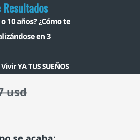
e Resultados
 5 o 10 años? ¿Cómo te
ealizándose en 3
a
Vivir YA TUS SUEÑOS
7 usd
mpo se acaba: