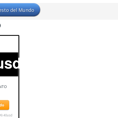
esto del Mundo
o
usd
ENTO
ado
99.40usd