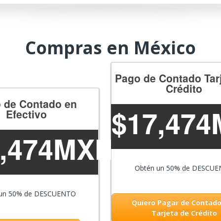
Compras en México
Pago de Contado Tar
Crédito
 de Contado en
$
17,47
Efectivo
7,474MXN
Obtén un 50% de DESCU
 un 50% de DESCUENTO
Quiero Pagar de Contad
Tarjeta de Crédito