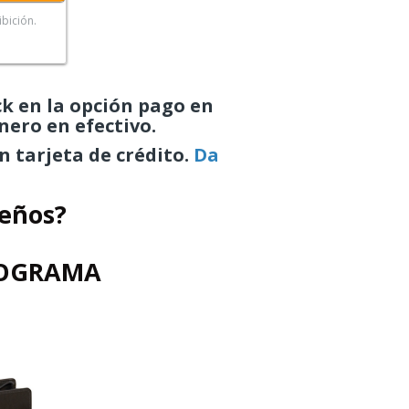
ibición.
ck en la opción pago en
inero en efectivo.
n tarjeta de crédito.
Da
ueños?
ROGRAMA