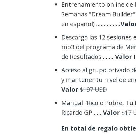
Entrenamiento online de 
Semanas "Dream Builder" (
en español) ................
Valo
Descarga las 12 sesiones 
mp3 del programa de Men
de Resultados .......
Valor 
Acceso al grupo privado d
y mantener tu nivel de energía
Valor
$197 USD
Manual "Rico o Pobre, Tu 
Ricardo GP ......
Valor
$17 
En total de regalo obti