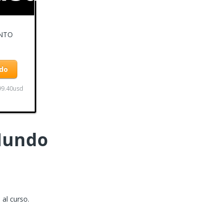
ENTO
ado
99.40usd
 Mundo
 al curso.