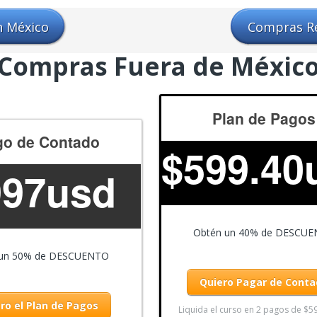
 México
Compras R
Compras Fuera de Méxic
Plan de Pagos
go de Contado
$
599.40
997usd
Obtén un 40% de DESCU
 un 50% de DESCUENTO
Quiero Pagar de Cont
ro el Plan de Pagos
Liquida el curso en 2 pagos de $5