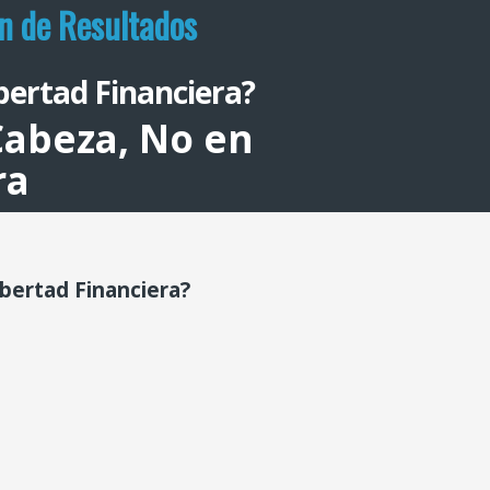
n de Resultados
bertad Financiera?
 Cabeza, No en
ra
ibertad Financiera?