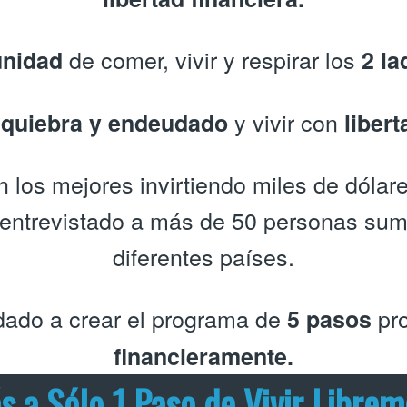
de comer, vivir y respirar los
unidad
2 la
a
y vivir con
quiebra y endeudado
libert
los mejores invirtiendo miles de dólare
y entrevistado a más de 50 personas su
diferentes países.
ado a crear el programa de
pro
5 pasos
financieramente.
s a Sólo 1 Paso de Vivir Libre