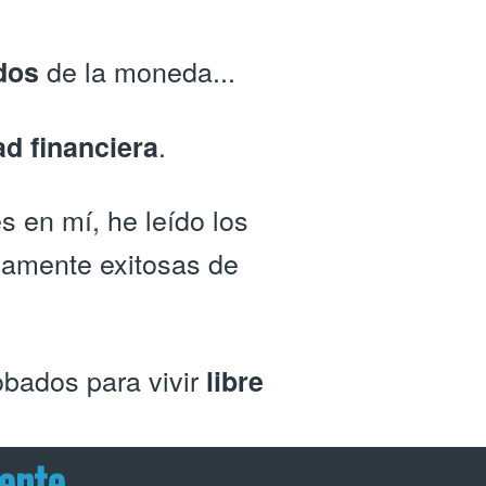
de la moneda...
dos
.
ad financiera
s en mí, he leído los
mamente exitosas de
bados para vivir
libre
mente