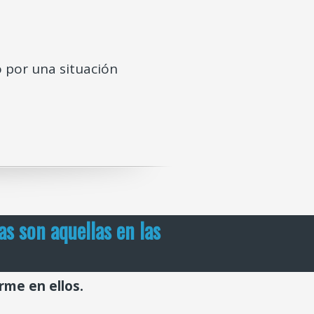
 por una situación
s son aquellas en las
rme en ellos.