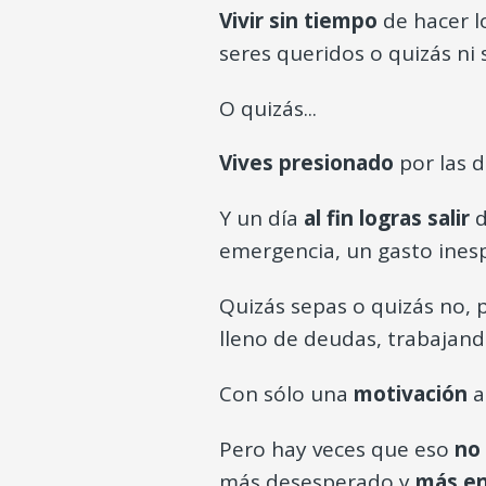
Vivir sin tiempo
de hacer l
seres queridos o quizás ni
O quizás...
Vives presionado
por las d
Y un día
al fin logras salir
d
emergencia, un gasto inespe
Quizás sepas o quizás no, 
lleno de deudas, trabajand
Con sólo una
motivación
a
Pero hay veces que eso
no 
más desesperado y
más e