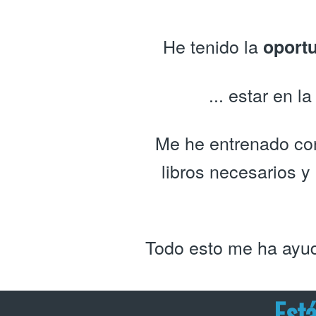
He tenido la
oport
... estar en l
Me he entrenado con 
libros necesarios 
Todo esto me ha ayud
Está