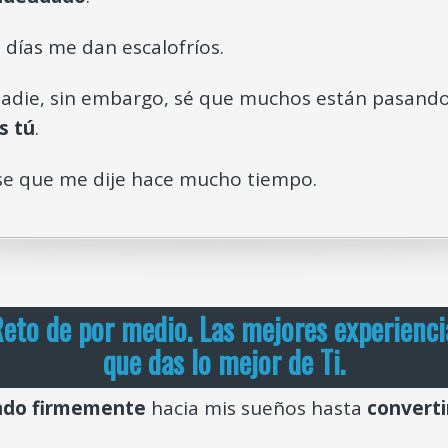
días me dan escalofríos.
 nadie, sin embargo, sé que muchos están pasando
s tú
.
se que me dije hace mucho tiempo.
Reto de por medio. Las mejores experiencia
que das lo mejor de Ti.
ndo firmemente
hacia mis sueños hasta
converti