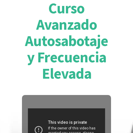
Curso
Avanzado
Autosabotaje
y Frecuencia
Elevada